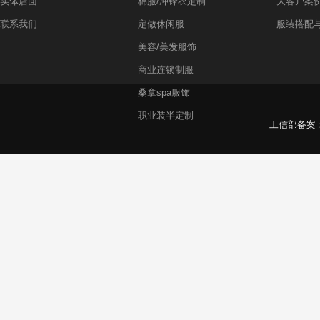
实体店面
棉服/冲锋衣定制
大客户案
联系我们
定做休闲服
服装搭配
美容/美发服饰
商业连锁制服
桑拿spa服饰
职业装半定制
工信部备案