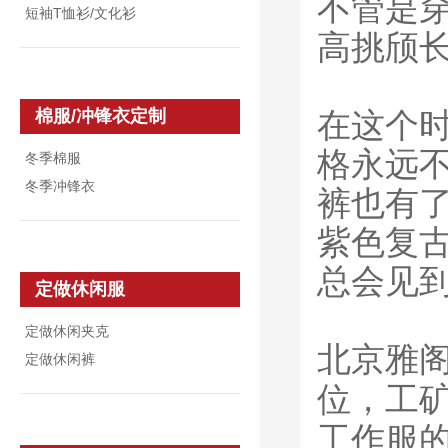
不管是
短袖T恤衫/文化衫
高挑颀
在这个
棉服/冲锋衣定制
格永远
冬季棉服
冬季冲锋衣
裤也有
紫色复
总会见
定做休闲服
定做休闲夹克
北京雅
定做休闲裤
位，工
工作服