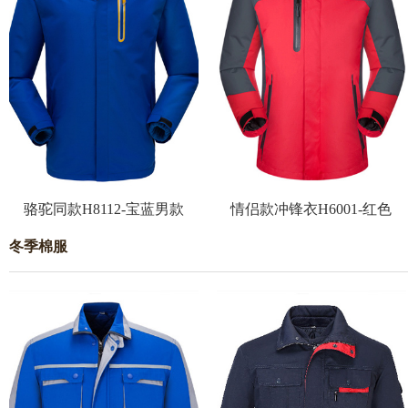
骆驼同款H8112-宝蓝男款
情侣款冲锋衣H6001-红色
冬季棉服