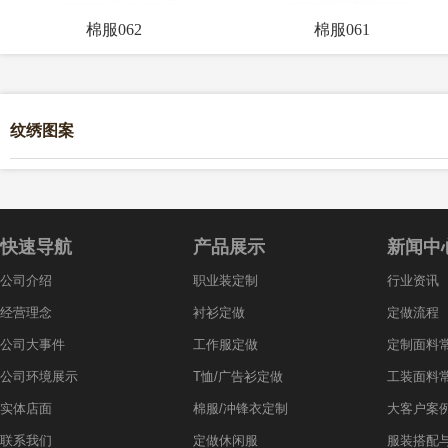
棉服062
棉服061
纹绣图案
快速导航
产品展示
新闻中
公司介绍
职业装定制
行业资讯
经营理念
衬衫定做
定做流程
公司大事件
工作服定做
定制面料
公司环境展示
T恤/广告衫定做
工装面料
实体店面
棉服/冲锋衣定制
大客户案
联系我们
定做休闲服
服装搭配